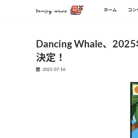
コ
ナ
ホーム
コン
ン
ビ
テ
ゲ
ン
ー
ツ
シ
Dancing Whale、2
へ
ョ
ス
ン
決定！
キ
に
ッ
移
2025-07-16
プ
動