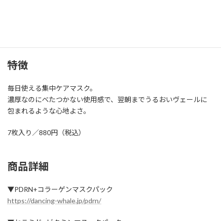
※4 セラミドNP、AP、NG、NS、EOP（保湿成分）
※5 ナイアシンアミド（保湿成分）、アスコルビン酸、パンテノー
ル（整肌成分）
特徴
毎日使える集中ケアマスク。
濃厚なのにべたつかない使用感で、翌朝までうるおいヴェールに
包まれるような心地よさ。
7枚入り／880円（税込）
商品詳細
▼PDRN+コラーゲンマスクパック
https://dancing-whale.jp/pdrn/