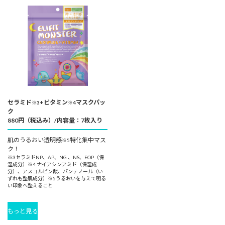
セラミド
+ビタミン
マスクパッ
※3
※4
ク
880円（税込み）/内容量：7枚入り
肌のうるおい透明感
特化集中マス
※5
ク！
※3セラミドNP、AP、NG 、NS、EOP（保
湿成分）※4 ナイアシンアミド（保湿成
分）、アスコルビン酸、パンテノール（い
ずれも
整肌成分）※5うるおいを与えて明る
い印象へ整えること
もっと見る